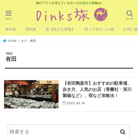
旅行プランを考えている方へのお役立ち情報etc
menu
search
海外旅
国内旅
旅【役立ち情報】
買って良かった物
お問い
HOME
タグ : 有田
有田
九州
【有田陶器市】おすすめの駐車場、
歩き方、人気のお店（香蘭社・深川
製磁など）、宿など攻略法！
2023.05.14