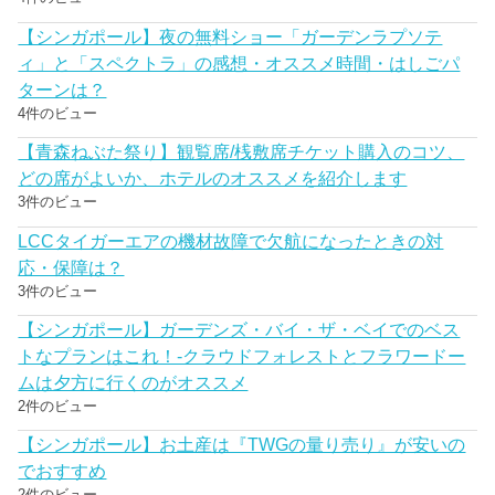
【シンガポール】夜の無料ショー「ガーデンラプソテ
ィ」と「スペクトラ」の感想・オススメ時間・はしごパ
ターンは？
4件のビュー
【青森ねぶた祭り】観覧席/桟敷席チケット購入のコツ、
どの席がよいか、ホテルのオススメを紹介します
3件のビュー
LCCタイガーエアの機材故障で欠航になったときの対
応・保障は？
3件のビュー
【シンガポール】ガーデンズ・バイ・ザ・ベイでのベス
トなプランはこれ！-クラウドフォレストとフラワードー
ムは夕方に行くのがオススメ
2件のビュー
【シンガポール】お土産は『TWGの量り売り』が安いの
でおすすめ
2件のビュー