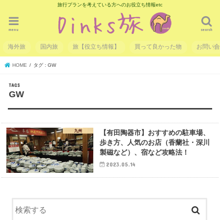
旅行プランを考えている方へのお役立ち情報etc
menu
search
海外旅
国内旅
旅【役立ち情報】
買って良かった物
お問い
HOME
タグ : GW
GW
九州
【有田陶器市】おすすめの駐車場、
歩き方、人気のお店（香蘭社・深川
製磁など）、宿など攻略法！
2023.05.14