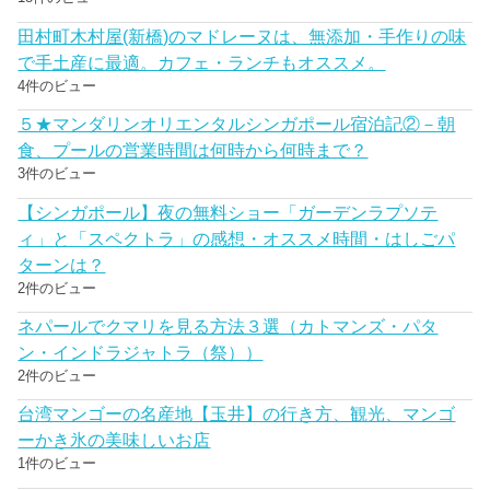
田村町木村屋(新橋)のマドレーヌは、無添加・手作りの味
で手土産に最適。カフェ・ランチもオススメ。
4件のビュー
５★マンダリンオリエンタルシンガポール宿泊記②－朝
食、プールの営業時間は何時から何時まで？
3件のビュー
【シンガポール】夜の無料ショー「ガーデンラプソテ
ィ」と「スペクトラ」の感想・オススメ時間・はしごパ
ターンは？
2件のビュー
ネパールでクマリを見る方法３選（カトマンズ・パタ
ン・インドラジャトラ（祭））
2件のビュー
台湾マンゴーの名産地【玉井】の行き方、観光、マンゴ
ーかき氷の美味しいお店
1件のビュー