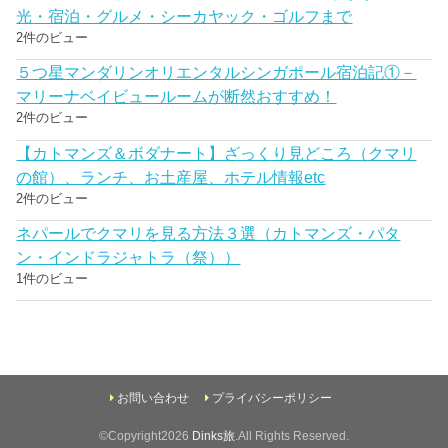
光・宿泊・グルメ・シーカヤック・ゴルフまで
2件のビュー
５つ星マンダリンオリエンタルシンガポール宿泊記①－
マリーナベイビュールームが断然おすすめ！
2件のビュー
【カトマンズ＆ボダナート】ざっくり見どころ（クマリ
の館）、ランチ、お土産屋、ホテル情報etc
2件のビュー
ネパールでクマリを見る方法３選（カトマンズ・パタ
ン・インドラジャトラ（祭））
1件のビュー
お問い合わせ
プライバシーポリシー
©Copyright2026
Dinks旅
.All Rights Reserved.