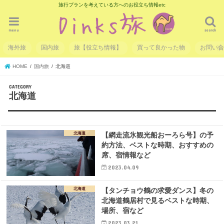
旅行プランを考えている方へのお役立ち情報etc
menu
search
海外旅
国内旅
旅【役立ち情報】
買って良かった物
お問い
HOME
国内旅
北海道
北海道
北海道
【網走流氷観光船おーろら号】の予
約方法、ベストな時期、おすすめの
席、宿情報など
2023.04.09
北海道
【タンチョウ鶴の求愛ダンス】冬の
北海道鶴居村で見るベストな時期、
場所、宿など
2023.03.21