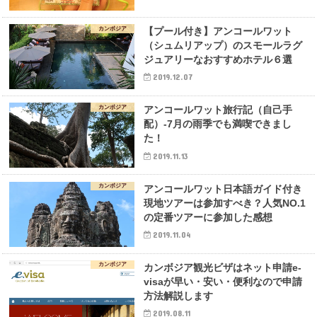
カンボジア
【プール付き】アンコールワット
（シュムリアップ）のスモールラグ
ジュアリーなおすすめホテル６選
2019.12.07
カンボジア
アンコールワット旅行記（自己手
配）-7月の雨季でも満喫できまし
た！
2019.11.13
カンボジア
アンコールワット日本語ガイド付き
現地ツアーは参加すべき？人気NO.1
の定番ツアーに参加した感想
2019.11.04
カンボジア
カンボジア観光ビザはネット申請e-
visaが早い・安い・便利なので申請
方法解説します
2019.08.11