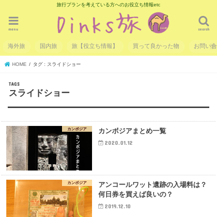
旅行プランを考えている方へのお役立ち情報etc
menu
search
海外旅
国内旅
旅【役立ち情報】
買って良かった物
お問い
HOME
タグ : スライドショー
スライドショー
カンボジア
カンボジアまとめ一覧
2020.01.12
カンボジア
アンコールワット遺跡の入場料は？
何日券を買えば良いの？
2019.12.10