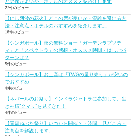
どの席がよいか、ホテルのオススメを紹介します
27件のビュー
【にし阿波の花火】どこの席が良いか・混雑を避ける方
法・注意点・ホテルのおすすめを紹介します。
18件のビュー
【シンガポール】夜の無料ショー「ガーデンラプソテ
ィ」と「スペクトラ」の感想・オススメ時間・はしごパ
ターンは？
5件のビュー
【シンガポール】お土産は『TWGの量り売り』が安いの
でおすすめ
4件のビュー
【ネパールのお祭り】インドラジャトラに参加して、生
き神様”クマリ”を見てきた！
4件のビュー
【青森ねぶた祭り】いつから開催？・時間、見どころ・
注意点を解説します。