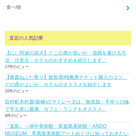
食べ物
直近の人気記事
【にし阿波の花火】どこの席が良いか・混雑を避ける方
法・注意点・ホテルのおすすめを紹介します。
17件のビュー
【青森ねぶた祭り】観覧席/桟敷席チケット購入のコツ、
どの席がよいか、ホテルのオススメを紹介します
10件のビュー
田村町木村屋(新橋)のマドレーヌは、無添加・手作りの味
で手土産に最適。カフェ・ランチもオススメ。
4件のビュー
『直島』～地中美術館・新直島美術館・ANDO
MUSEUM・李禹煥美術館アートめぐりに知っておきたい