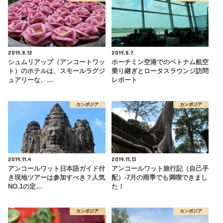
2019.8.12
2019.8.7
シュムリアップ（アンコートワッ
ホーチミン空港でのベトナム航空
ト）のホテルは、スモールラグジ
乗り継ぎとロータスラウンジ訪問
ュアリーな、…
レポート
カンボジア
カンボジア
2019.11.4
2019.11.13
アンコールワット日本語ガイド付
アンコールワット旅行記（自己手
き現地ツアーは参加すべき？人気
配）-7月の雨季でも満喫できまし
NO.1の定…
た！
カンボジア
カンボジア