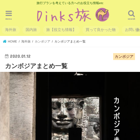
旅行プランを考えている方へのお役立ち情報etc
menu
search
海外旅
国内旅
旅【役立ち情報】
買って良かった物
お問い
HOME
海外旅
カンボジア
カンボジアまとめ一覧
2020.01.12
カンボジア
カンボジアまとめ一覧