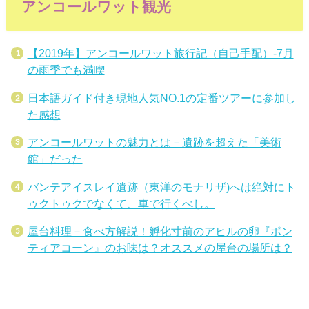
アンコールワット観光
【2019年】アンコールワット旅行記（自己手配）-7月
の雨季でも満喫
日本語ガイド付き現地人気NO.1の定番ツアーに参加し
た感想
アンコールワットの魅力とは－遺跡を超えた「美術
館」だった
バンテアイスレイ遺跡（東洋のモナリザ)へは絶対にト
ゥクトゥクでなくて、車で行くべし。
屋台料理－食べ方解説！孵化寸前のアヒルの卵『ポン
ティアコーン』のお味は？オススメの屋台の場所は？