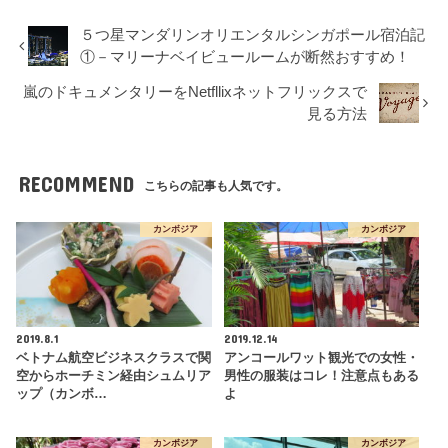
５つ星マンダリンオリエンタルシンガポール宿泊記
①－マリーナベイビュールームが断然おすすめ！
嵐のドキュメンタリーをNetfllixネットフリックスで
見る方法
RECOMMEND
こちらの記事も人気です。
カンボジア
カンボジア
2019.8.1
2019.12.14
ベトナム航空ビジネスクラスで関
アンコールワット観光での女性・
空からホーチミン経由シュムリア
男性の服装はコレ！注意点もある
ップ（カンボ…
よ
カンボジア
カンボジア